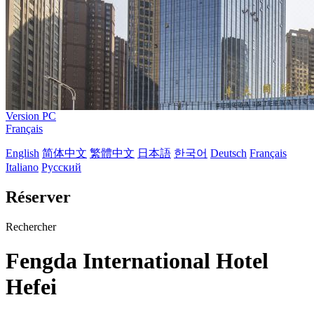
Version PC
Français
English
简体中文
繁體中文
日本語
한국어
Deutsch
Français
Italiano
Русский
Réserver
Rechercher
Fengda International Hotel
Hefei